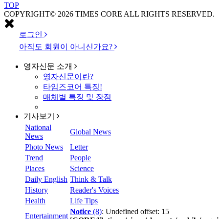
TOP
COPYRIGHT© 2026 TIMES CORE ALL RIGHTS RESERVED.
로그인
아직도 회원이 아니신가요?
영자신문
소개
영자신문이란?
타임즈코어 특징!
매체별 특징 및 장점
기사보기
National
Global News
News
Photo News
Letter
Trend
People
Places
Science
Daily English
Think & Talk
History
Reader's Voices
Health
Life Tips
Notice
(8)
: Undefined offset: 15
Entertainment