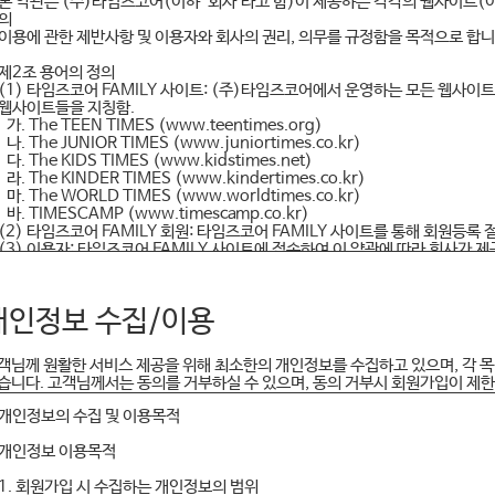
본 약관은 (주)타임즈코어(이하 "회사"라고 함)이 제공하는 각각의 웹사이트(이하
의
이용에 관한 제반사항 및 이용자와 회사의 권리, 의무를 규정함을 목적으로 합니
제2조 용어의 정의
(1) 타임즈코어 FAMILY 사이트: (주)타임즈코어에서 운영하는 모든 웹사이트
웹사이트들을 지칭함.
가. The TEEN TIMES (www.teentimes.org)
나. The JUNIOR TIMES (www.juniortimes.co.kr)
다. The KIDS TIMES (www.kidstimes.net)
라. The KINDER TIMES (www.kindertimes.co.kr)
마. The WORLD TIMES (www.worldtimes.co.kr)
바. TIMESCAMP (www.timescamp.co.kr)
(2) 타임즈코어 FAMILY 회원: 타임즈코어 FAMILY 사이트를 통해 회원등록
(3) 이용자: 타임즈코어 FAMILY 사이트에 접속하여 이 약관에 따라 회사가
(4) 준회원: 회원 가입 후 서비스를 이용하고 있지 않은 회원
(5) 서비스: 정보중개(링크) 및 그를 통해 제공되는 정보들을 제외한 온라인강
FAMILY 사이트에 수록된 모든 정보의 총칭
개인정보 수집/이용
(6) 무료회원: 현재 유료 서비스를 이용하고 있지 않은 모든 회원
(7) 회원 ID: 이용자 식별과 서비스 이용을 위하여 이용자가 선정하고 회사가
(8) 비밀번호: 회원의 본인 확인과 비밀 보호를 위해 회원 자신이 설정한 문자,
객님께 원활한 서비스 제공을 위해 최소한의 개인정보를 수집하고 있으며, 각 
(9) 구독일: 결제일과 별도로 회원이 구독 시작일을 설정할 수 있는 기능
습니다. 고객님께서는 동의를 거부하실 수 있으며, 동의 거부시 회원가입이 제
(10) 할인쿠폰: 정해진 온라인 서비스에 대해 판매가의 일정금액 또는 일정비
번호
개인정보의 수집 및 이용목적
제3조 약관효력 및 변경
개인정보 이용목적
(1) 이 약관은 타임즈코어 FAMILY 사이트에 공시함으로써 효력을 발생하며,
되지 않는 범위 안에서 개정될 수 있습니다.
1. 회원가입 시 수집하는 개인정보의 범위