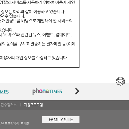
 공지합니다.
된 양질의 서비스를 제공하기 위하여 이용자 개인
문하여 약관의 변경사항을 확인하는 것에 동의함
된 정보는 아래와 같이 이용하고 있습니다.
지지 않습니다.
할 수 있습니다.
 변경된 약관의 효력 발생일로부터 7일 이후에도
공한 개인정보를 바탕으로 개발해야 할 서비스의
있습니다.
의 "서비스"와 관련된 뉴스, 이벤트, 업데이트,
안내”라 합니다)와 함께 적용합니다.
의 동의를 구하고 발송하는 전자메일 등(이메
취지에 따라 적용할 수 있습니다.
 이용자의 개인 정보를 수집하고 있습니다.
택하신 결제 수단에 따른 추가 정보를 등록하셔야
사는 이용신청을 승낙함으로써 당사의 서비스를
단 유형에 따라 신용카드 결제를 원하시는 분은
 은행명, 계좌번호, 예금주 등 결제 관련 정보
름, 생년월일, 주소, 연락처 등)를 가입신청
정보는 대금 결제 이외의 어떠한 목적으로도 사
 삭제되거나 관계법령에 따른 조치를 받을 수 있
무단수집거부
|
지원프로그램
행사 시 통계 분석이나 경품 제공 등을 위해
 이용자 ID로 이용하게 됩니다.
자의 기본적 인권침해의 우려가 있는 민감
FAMILY SITE
관 동의 의사가 있어야 "회원"으로 등록됩니
부득이하게 수집하는 경우 이용자들의 사전 동의
소년 보호책임자 : 하태현