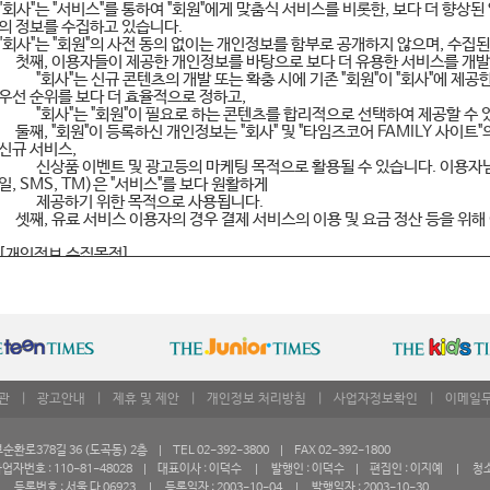
개정된 약관은 그 적용일자 7일전부터 적용일자 전일까지 웹사이트 초기화면에
"회사"는 "서비스"를 통하여 "회원"에게 맞춤식 서비스를 비롯한, 보다 더 향상
(2) 이 약관에 동의하는 것은 정기적으로 타임즈코어 FAMILY 사이트를 방
의 정보를 수집하고 있습니다.
을 의미합니다.
"회사"는 "회원"의 사전 동의 없이는 개인정보를 함부로 공개하지 않으며, 수집
변경된 약관에 대한 정보를 알지 못해 발생하는 이용자의 피해는 회사에서 책임
첫째, 이용자들이 제공한 개인정보를 바탕으로 보다 더 유용한 서비스를 개발
(3) 회원은 변경된 약관에 동의하지 않을 경우 회원 탈퇴를 요청할 수 있으며,
"회사"는 신규 콘텐츠의 개발 또는 확충 시에 기존 "회원"이 "회사"에 제
거부의사를 표시하지 아니하고
우선 순위를 보다 더 효율적으로 정하고,
서비스를 계속 사용할 경우 약관의 변경 사항에 동의한 것으로 간주됩니다.
"회사"는 "회원"이 필요로 하는 콘텐츠를 합리적으로 선택하여 제공할 수 
둘째, "회원"이 등록하신 개인정보는 "회사" 및 "타임즈코어 FAMILY 사이트"
제4조 약관 외 준칙
신규 서비스,
(1) 이 약관은 회사가 제공하는 개별서비스에 관한 이용안내(이하 “서비스별 
신상품 이벤트 및 광고등의 마케팅 목적으로 활용될 수 있습니다. 이용자님
(2) 이 약관에 명시되지 아니한 사항에 대해서는 관계법령 및 서비스별 안내의 
일, SMS, TM)은 "서비스"를 보다 원활하게
제공하기 위한 목적으로 사용됩니다.
셋째, 유료 서비스 이용자의 경우 결제 서비스의 이용 및 요금 정산 등을 위해
제 2 장 서비스 이용 계약
[개인정보 수집목적]
제 5조 (이용계약의 성립)
"타임즈코어 FAMILY 사이트"의 유료 서비스 이용자는 결제 수단 등록 시 선
회원은 회사가 요청하는 소정의 양식에 정보를 입력하고 이용신청을 하며, 회
합니다.
제공 받으실 수 있습니다.
유료 서비스 이용자는 전자우편(이메일) 주소와 함께 이용자가 선택한 결제 수
신용카드 번호, 신용카드 회사명 등을
제 6조 (이용신청)
휴대폰 결제를 원하는 이용자는 휴대폰 번호, 자동이체 결제를 선택하면 자동이체
(1) 회원으로 등록하여 서비스를 이용하기 위해서는 회사에서 요청하는 정보(이
를 필수적으로 입력해야 합니다.
시 입력하셔야 합니다.
결제 관련 정보는 유료 서비스 이용자에 한해 입력하시면 되며, 입력하신 결제 
(2) 타인의 명의와 개인정보를 무단으로 도용하여 이용신청을 한 회원의 ID는
용되지 않습니다.
관
|
광고안내
|
제휴 및 제안
|
개인정보 처리방침
|
사업자정보확인
|
이메일
습니다.
또한 "회사" 및 "타임즈코어 FAMILY 사이트"가 주관하는 설문 조사나 이벤트 
(3) 회원은 한번의 가입으로 모든 타임즈코어 FAMILY 사이트를 등록한 하나의
선별적으로 개인정보 입력을 요청할 수 있습니다. 그러나 이러한 경우에도 이용
(4) 만 14세 미만 아동의 회원 가입의 경우 아래의 각호의 기준에 따릅니다.
한 개인정보(인종, 사상 및 신조, 출신지
로378길 36 (도곡동) 2층 | TEL 02-392-3800 | FAX 02-392-1800
① 법정대리인의 성명, 생년월일, 휴대폰번호를 입력해야 하며 법정대리인의 약
및 본적지, 정치적 성향 및 범죄기록, 성생활 등)는 가급적 수집하지 않으며 
자번호 : 110-81-48028 | 대표이사 : 이덕수 | 발행인 : 이덕수 | 편집인 : 이지예 | 청
다.
를 반드시 구할 것입니다.
등록번호 : 서울 다 06923 | 등록일자 : 2003-10-04 | 발행일자 : 2003-10-30