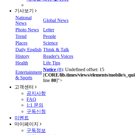
기사보기
National
Global News
News
Photo News
Letter
Trend
People
Places
Science
Daily English
Think & Talk
History
Reader's Voices
Health
Life Tips
Notice
(8)
: Undefined offset: 15
Entertainment
[
CORE/lib.times/views/elements/mobile/s_qui
& Sports
line
80
]
">
고객센터
공지사항
FAQ
1:1 문의
구독신청
이벤트
마이페이지
구독정보