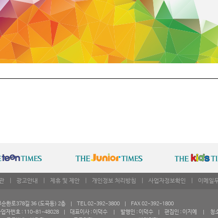
관
|
광고안내
|
제휴 및 제안
|
개인정보 처리방침
|
사업자정보확인
|
이메일
로378길 36 (도곡동) 2층 | TEL 02-392-3800 | FAX 02-392-1800
자번호 : 110-81-48028 | 대표이사 : 이덕수 | 발행인 : 이덕수 | 편집인 : 이지예 | 청