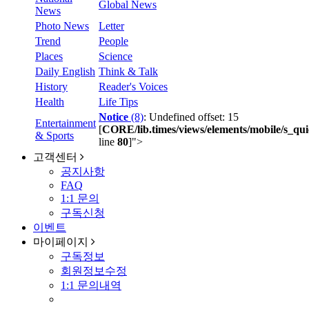
Global News
News
Photo News
Letter
Trend
People
Places
Science
Daily English
Think & Talk
History
Reader's Voices
Health
Life Tips
Notice
(8)
: Undefined offset: 15
Entertainment
[
CORE/lib.times/views/elements/mobile/s_qui
& Sports
line
80
]
">
고객센터
공지사항
FAQ
1:1 문의
구독신청
이벤트
마이페이지
구독정보
회원정보수정
1:1 문의내역