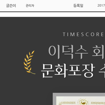
글쓴이
등록일
관리자
2017