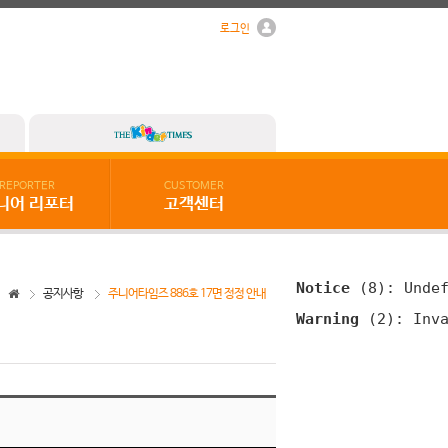
로그인
REPORTER
CUSTOMER
니어 리포터
고객센터
Notice
 (8)
: Unde
공지사항
주니어타임즈 886호 17면 정정 안내
Warning
 (2)
: Inv