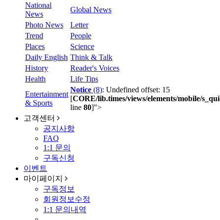
National
Global News
News
Photo News
Letter
Trend
People
Places
Science
Daily English
Think & Talk
History
Reader's Voices
Health
Life Tips
Notice
(8)
: Undefined offset: 15
Entertainment
[
CORE/lib.times/views/elements/mobile/s_qui
& Sports
line
80
]
">
고객센터
공지사항
FAQ
1:1 문의
구독신청
이벤트
마이페이지
구독정보
회원정보수정
1:1 문의내역